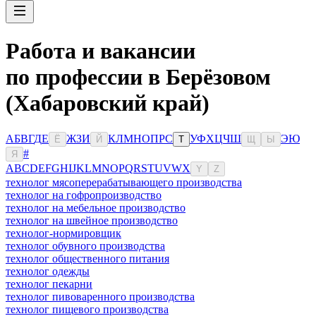
Работа и вакансии
по профессии в Берёзовом
(Хабаровский край)
А
Б
В
Г
Д
Е
Ж
З
И
К
Л
М
Н
О
П
Р
С
У
Ф
Х
Ц
Ч
Ш
Э
Ю
Ё
Й
Т
Щ
Ы
#
Я
A
B
C
D
E
F
G
H
I
J
K
L
M
N
O
P
Q
R
S
T
U
V
W
X
Y
Z
технолог мясоперерабатывающего производства
технолог на гофропроизводство
технолог на мебельное производство
технолог на швейное производство
технолог-нормировщик
технолог обувного производства
технолог общественного питания
технолог одежды
технолог пекарни
технолог пивоваренного производства
технолог пищевого производства