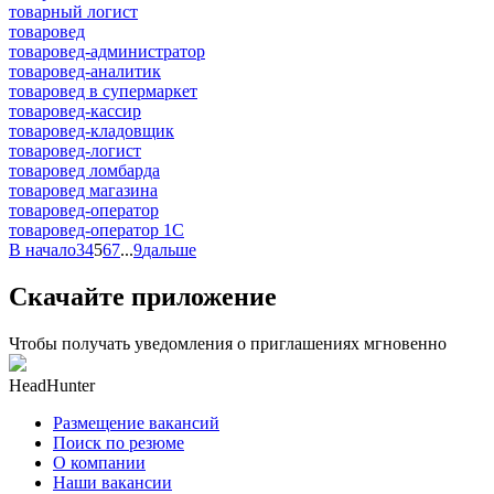
товарный логист
товаровед
товаровед-администратор
товаровед-аналитик
товаровед в супермаркет
товаровед-кассир
товаровед-кладовщик
товаровед-логист
товаровед ломбарда
товаровед магазина
товаровед-оператор
товаровед-оператор 1С
В начало
3
4
5
6
7
...
9
дальше
Скачайте приложение
Чтобы получать уведомления о приглашениях мгновенно
HeadHunter
Размещение вакансий
Поиск по резюме
О компании
Наши вакансии