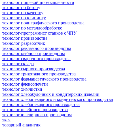
технолог пищевой промышленности
технолог по бетону
технолог по качеству
технолог по клинингу
технолог полиграфического производства
технолог по металлообработке
технолог-программист станков с ЧПУ
технолог производства
технолог-разработчик
технолог рекламного производства
технолог рыбного производства
технолог сварочного производства
технолог склада
технолог сырного производства
технолог трикотажного производства
технолог фармацевтического производства
технолог флексопечати
технолог химчистки
технолог хлебобулочных и кондитерских изделий
технолог хлебопекарного и кондитерского производства
технолог хлебопекарного производства
технолог швейного производства
технолог ювелирного производства
ткач
товарный аналитик