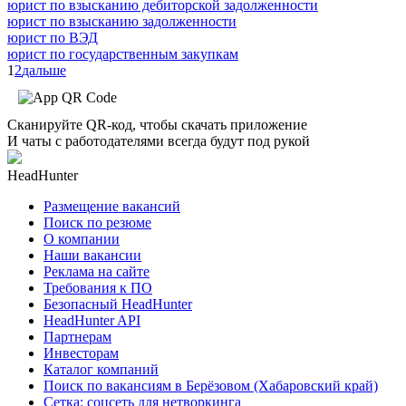
юрист по взысканию дебиторской задолженности
юрист по взысканию задолженности
юрист по ВЭД
юрист по государственным закупкам
1
2
дальше
Сканируйте QR-код, чтобы скачать приложение
И чаты с работодателями всегда будут под рукой
HeadHunter
Размещение вакансий
Поиск по резюме
О компании
Наши вакансии
Реклама на сайте
Требования к ПО
Безопасный HeadHunter
HeadHunter API
Партнерам
Инвесторам
Каталог компаний
Поиск по вакансиям в Берёзовом (Хабаровский край)
Сетка: соцсеть для нетворкинга