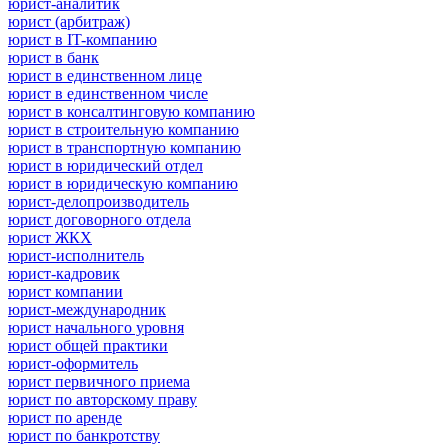
юрист-аналитик
юрист (арбитраж)
юрист в IT-компанию
юрист в банк
юрист в единственном лице
юрист в единственном числе
юрист в консалтинговую компанию
юрист в строительную компанию
юрист в транспортную компанию
юрист в юридический отдел
юрист в юридическую компанию
юрист-делопроизводитель
юрист договорного отдела
юрист ЖКХ
юрист-исполнитель
юрист-кадровик
юрист компании
юрист-международник
юрист начального уровня
юрист общей практики
юрист-оформитель
юрист первичного приема
юрист по авторскому праву
юрист по аренде
юрист по банкротству