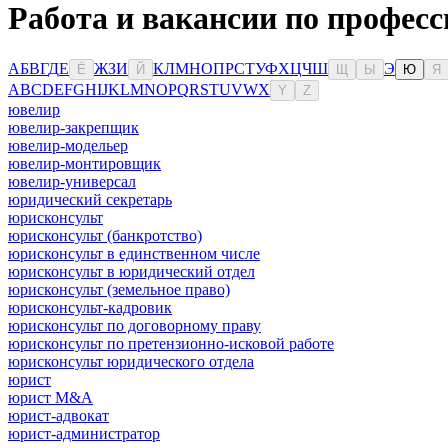
Работа и вакансии по професс
А
Б
В
Г
Д
Е
Ж
З
И
К
Л
М
Н
О
П
Р
С
Т
У
Ф
Х
Ц
Ч
Ш
Э
Ё
Й
Щ
Ы
Ю
Я
A
B
C
D
E
F
G
H
I
J
K
L
M
N
O
P
Q
R
S
T
U
V
W
X
Y
Z
ювелир
ювелир-закрепщик
ювелир-модельер
ювелир-монтировщик
ювелир-универсал
юридический секретарь
юрисконсульт
юрисконсульт (банкротство)
юрисконсульт в единственном числе
юрисконсульт в юридический отдел
юрисконсульт (земельное право)
юрисконсульт-кадровик
юрисконсульт по договорному праву
юрисконсульт по претензионно-исковой работе
юрисконсульт юридического отдела
юрист
юрист M&A
юрист-адвокат
юрист-администратор