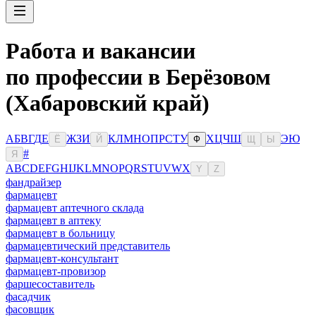
Работа и вакансии
по профессии в Берёзовом
(Хабаровский край)
А
Б
В
Г
Д
Е
Ж
З
И
К
Л
М
Н
О
П
Р
С
Т
У
Х
Ц
Ч
Ш
Э
Ю
Ё
Й
Ф
Щ
Ы
#
Я
A
B
C
D
E
F
G
H
I
J
K
L
M
N
O
P
Q
R
S
T
U
V
W
X
Y
Z
фандрайзер
фармацевт
фармацевт аптечного склада
фармацевт в аптеку
фармацевт в больницу
фармацевтический представитель
фармацевт-консультант
фармацевт-провизор
фаршесоставитель
фасадчик
фасовщик