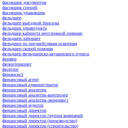
фасовщик документов
фасовщик специй
фасовщик-упаковщик
фельдшер
фельдшер выездной бригады
фельдшер здравпункта
фельдшер кабинета неотложной помощи
фельдшер-лаборант
фельдшер по предрейсовым осмотрам
фельдшер скорой помощи
фельдшер фельдшерско-акушерского пункта
фермер
физиотерапевт
филолог
финансист
финансовый агент
финансовый администратор
финансовый аналитик
финансовый аналитик-контролер
финансовый аналитик-экономист
финансовый аудитор
финансовый директор
финансовый директор группы компаний
финансовый директор (производство)
финансовый директор (строительство)