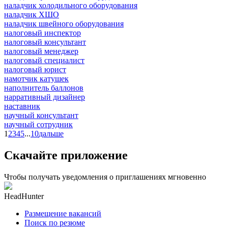
наладчик холодильного оборудования
наладчик ХШО
наладчик швейного оборудования
налоговый инспектор
налоговый консультант
налоговый менеджер
налоговый специалист
налоговый юрист
намотчик катушек
наполнитель баллонов
нарративный дизайнер
наставник
научный консультант
научный сотрудник
1
2
3
4
5
...
10
дальше
Скачайте приложение
Чтобы получать уведомления о приглашениях мгновенно
HeadHunter
Размещение вакансий
Поиск по резюме