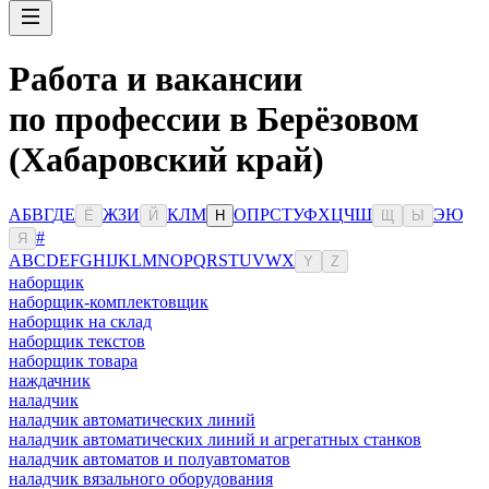
Работа и вакансии
по профессии в Берёзовом
(Хабаровский край)
А
Б
В
Г
Д
Е
Ж
З
И
К
Л
М
О
П
Р
С
Т
У
Ф
Х
Ц
Ч
Ш
Э
Ю
Ё
Й
Н
Щ
Ы
#
Я
A
B
C
D
E
F
G
H
I
J
K
L
M
N
O
P
Q
R
S
T
U
V
W
X
Y
Z
наборщик
наборщик-комплектовщик
наборщик на склад
наборщик текстов
наборщик товара
наждачник
наладчик
наладчик автоматических линий
наладчик автоматических линий и агрегатных станков
наладчик автоматов и полуавтоматов
наладчик вязального оборудования