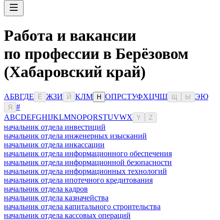
Работа и вакансии
по профессии в Берёзовом
(Хабаровский край)
А
Б
В
Г
Д
Е
Ж
З
И
К
Л
М
О
П
Р
С
Т
У
Ф
Х
Ц
Ч
Ш
Э
Ю
Ё
Й
Н
Щ
Ы
#
Я
A
B
C
D
E
F
G
H
I
J
K
L
M
N
O
P
Q
R
S
T
U
V
W
X
Y
Z
начальник отдела инвестиций
начальник отдела инженерных изысканий
начальник отдела инкассации
начальник отдела информационного обеспечения
начальник отдела информационной безопасности
начальник отдела информационных технологий
начальник отдела ипотечного кредитования
начальник отдела кадров
начальник отдела казначейства
начальник отдела капитального строительства
начальник отдела кассовых операций