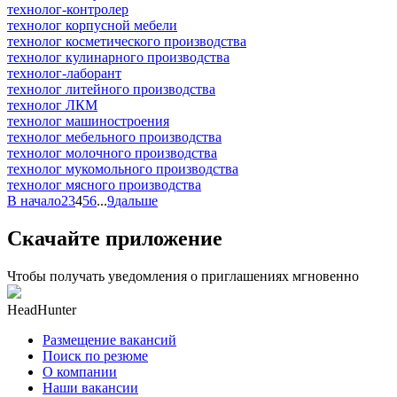
технолог-контролер
технолог корпусной мебели
технолог косметического производства
технолог кулинарного производства
технолог-лаборант
технолог литейного производства
технолог ЛКМ
технолог машиностроения
технолог мебельного производства
технолог молочного производства
технолог мукомольного производства
технолог мясного производства
В начало
2
3
4
5
6
...
9
дальше
Скачайте приложение
Чтобы получать уведомления о приглашениях мгновенно
HeadHunter
Размещение вакансий
Поиск по резюме
О компании
Наши вакансии