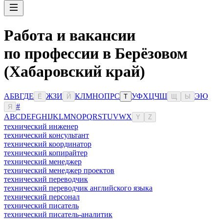
Работа и вакансии
по профессии в Берёзовом
(Хабаровский край)
А
Б
В
Г
Д
Е
Ж
З
И
К
Л
М
Н
О
П
Р
С
У
Ф
Х
Ц
Ч
Ш
Э
Ю
Ё
Й
Т
Щ
Ы
#
Я
A
B
C
D
E
F
G
H
I
J
K
L
M
N
O
P
Q
R
S
T
U
V
W
X
Y
Z
технический инженер
технический консультант
технический координатор
технический копирайтер
технический менеджер
технический менеджер проектов
технический переводчик
технический переводчик английского языка
технический персонал
технический писатель
технический писатель-аналитик