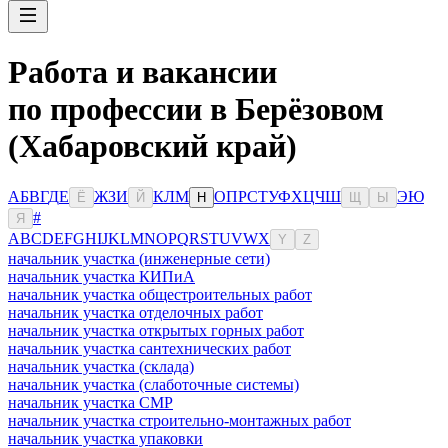
Работа и вакансии
по профессии в Берёзовом
(Хабаровский край)
А
Б
В
Г
Д
Е
Ж
З
И
К
Л
М
О
П
Р
С
Т
У
Ф
Х
Ц
Ч
Ш
Э
Ю
Ё
Й
Н
Щ
Ы
#
Я
A
B
C
D
E
F
G
H
I
J
K
L
M
N
O
P
Q
R
S
T
U
V
W
X
Y
Z
начальник участка (инженерные сети)
начальник участка КИПиА
начальник участка общестроительных работ
начальник участка отделочных работ
начальник участка открытых горных работ
начальник участка сантехнических работ
начальник участка (склада)
начальник участка (слаботочные системы)
начальник участка СМР
начальник участка строительно-монтажных работ
начальник участка упаковки