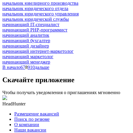
начальник ювелирного производства
начальник юридического отдела
начальник юридического управления
начальник юридической службы
начинающий IT-специалист
начинающий PHP-программист
начинающий аналитик
начинающий бухгалтер
начинающий дизайнер
начинающий интернет-маркетолог
начинающий маркетолог
начинающий менеджер
В начало
6
7
8
9
10
дальше
Скачайте приложение
Чтобы получать уведомления о приглашениях мгновенно
HeadHunter
Размещение вакансий
Поиск по резюме
О компании
Наши вакансии