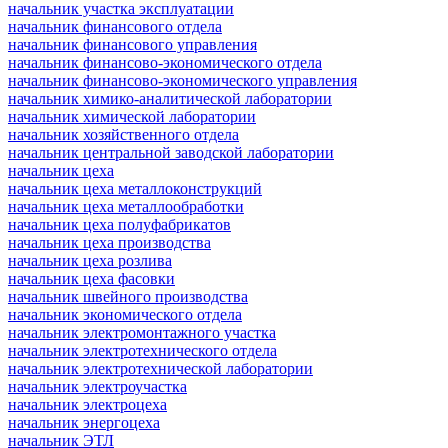
начальник участка эксплуатации
начальник финансового отдела
начальник финансового управления
начальник финансово-экономического отдела
начальник финансово-экономического управления
начальник химико-аналитической лаборатории
начальник химической лаборатории
начальник хозяйственного отдела
начальник центральной заводской лаборатории
начальник цеха
начальник цеха металлоконструкций
начальник цеха металлообработки
начальник цеха полуфабрикатов
начальник цеха производства
начальник цеха розлива
начальник цеха фасовки
начальник швейного производства
начальник экономического отдела
начальник электромонтажного участка
начальник электротехнического отдела
начальник электротехнической лаборатории
начальник электроучастка
начальник электроцеха
начальник энергоцеха
начальник ЭТЛ