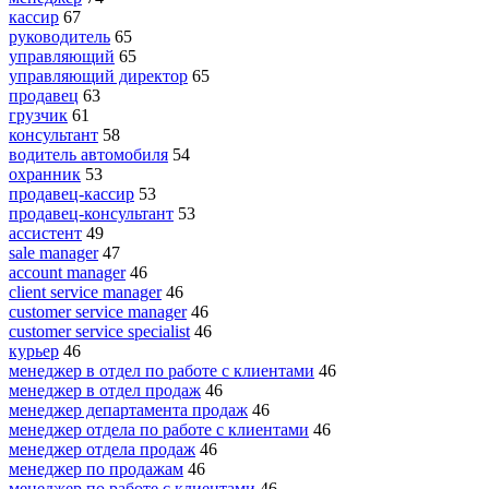
кассир
67
руководитель
65
управляющий
65
управляющий директор
65
продавец
63
грузчик
61
консультант
58
водитель автомобиля
54
охранник
53
продавец-кассир
53
продавец-консультант
53
ассистент
49
sale manager
47
account manager
46
client service manager
46
customer service manager
46
customer service specialist
46
курьер
46
менеджер в отдел по работе с клиентами
46
менеджер в отдел продаж
46
менеджер департамента продаж
46
менеджер отдела по работе с клиентами
46
менеджер отдела продаж
46
менеджер по продажам
46
менеджер по работе с клиентами
46