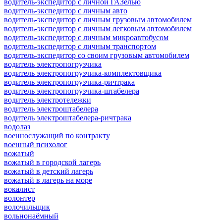
водитель-экспедитор с личной ГАЗелью
водитель-экспедитор с личным авто
водитель-экспедитор с личным грузовым автомобилем
водитель-экспедитор с личным легковым автомобилем
водитель-экспедитор с личным микроавтобусом
водитель-экспедитор с личным транспортом
водитель-экспедитор со своим грузовым автомобилем
водитель электропогрузчика
водитель электропогрузчика-комплектовщика
водитель электропогрузчика-ричтрака
водитель электропогрузчика-штабелера
водитель электротележки
водитель электроштабелера
водитель электроштабелера-ричтрака
водолаз
военнослужащий по контракту
военный психолог
вожатый
вожатый в городской лагерь
вожатый в детский лагерь
вожатый в лагерь на море
вокалист
волонтер
волочильщик
вольнонаёмный