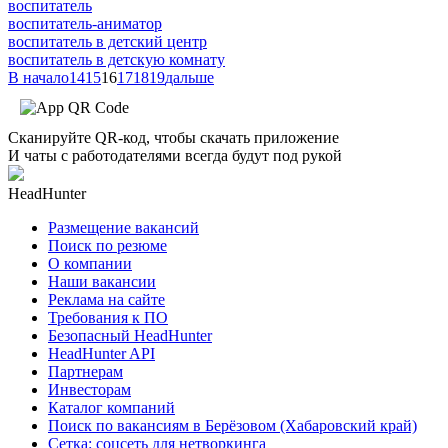
воспитатель
воспитатель-аниматор
воспитатель в детский центр
воспитатель в детскую комнату
В начало
14
15
16
17
18
19
дальше
Сканируйте QR-код, чтобы скачать приложение
И чаты с работодателями всегда будут под рукой
HeadHunter
Размещение вакансий
Поиск по резюме
О компании
Наши вакансии
Реклама на сайте
Требования к ПО
Безопасный HeadHunter
HeadHunter API
Партнерам
Инвесторам
Каталог компаний
Поиск по вакансиям в Берёзовом (Хабаровский край)
Сетка: соцсеть для нетворкинга