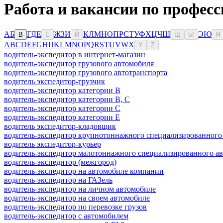
Работа и вакансии по професс
А
Б
Г
Д
Е
Ж
З
И
К
Л
М
Н
О
П
Р
С
Т
У
Ф
Х
Ц
Ч
Ш
Э
Ю
В
Ё
Й
Щ
Ы
Я
A
B
C
D
E
F
G
H
I
J
K
L
M
N
O
P
Q
R
S
T
U
V
W
X
Y
Z
водитель-экспедитор в интернет-магазин
водитель-экспедитор грузового автомобиля
водитель-экспедитор грузового автотранспорта
водитель экспедитор-грузчик
водитель-экспедитор категории B
водитель-экспедитор категории B, C
водитель-экспедитор категории C
водитель-экспедитор категории Е
водитель экспедитор-кладовщик
водитель-экспедитор крупнотоннажного специализированного
водитель экспедитор-курьер
водитель-экспедитор малотоннажного специализированного ав
водитель-экспедитор (межгород)
водитель-экспедитор на автомобиле компании
водитель-экспедитор на ГАЗель
водитель-экспедитор на личном автомобиле
водитель-экспедитор на своем автомобиле
водитель-экспедитор по перевозке грузов
водитель-экспедитор с автомобилем