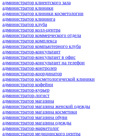
администратор клиентского зала
администратор клиники
администратор клиники косметологии
администратор клининга
администратор клуба
администратор колл-центра
администратор коммерческого отдела
администратор комплекса
администратор компьютерного клуба
администратор-консультант
администратор-консультант в офис
администратор-консультант на телефон
администратор-контролер
администратор-координатор
администратор косметологической клиники
администратор кофейни
администратор-курьер
администратор-логист
администратор магазина
администратор магазина женской одежды
администратор магазина косметики
администратор магазина обуви
администратор магазина одежды
администратор-маркетолог
администратор медицинского центра