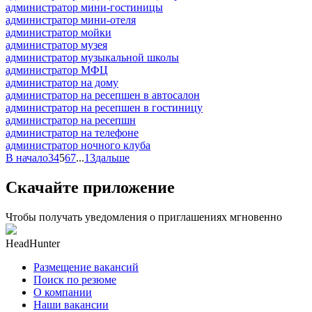
администратор мини-гостиницы
администратор мини-отеля
администратор мойки
администратор музея
администратор музыкальной школы
администратор МФЦ
администратор на дому
администратор на ресепшен в автосалон
администратор на ресепшен в гостиницу
администратор на ресепшн
администратор на телефоне
администратор ночного клуба
В начало
3
4
5
6
7
...
13
дальше
Скачайте приложение
Чтобы получать уведомления о приглашениях мгновенно
HeadHunter
Размещение вакансий
Поиск по резюме
О компании
Наши вакансии