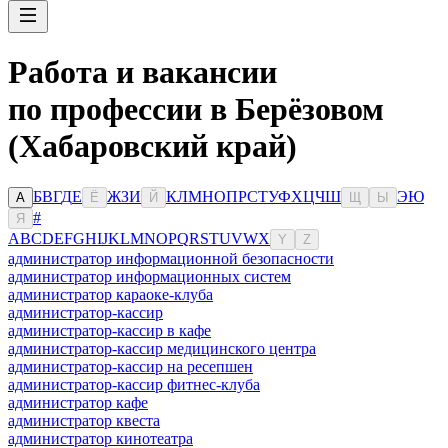
Работа и вакансии
по профессии в Берёзовом
(Хабаровский край)
Б
В
Г
Д
Е
Ж
З
И
К
Л
М
Н
О
П
Р
С
Т
У
Ф
Х
Ц
Ч
Ш
Э
Ю
А
Ё
Й
Щ
Ы
#
Я
A
B
C
D
E
F
G
H
I
J
K
L
M
N
O
P
Q
R
S
T
U
V
W
X
Y
Z
администратор информационной безопасности
администратор информационных систем
администратор караоке-клуба
администратор-кассир
администратор-кассир в кафе
администратор-кассир медицинского центра
администратор-кассир на ресепшен
администратор-кассир фитнес-клуба
администратор кафе
администратор квеста
администратор кинотеатра