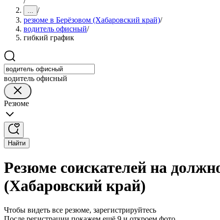
/
/
...
резюме в Берёзовом (Хабаровский край)
/
водитель офисный
/
гибкий график
водитель офисный
Резюме
Найти
Резюме соискателей на должн
(Хабаровский край)
Чтобы видеть все резюме, зарегистрируйтесь
После регистрации покажем ещё 9 и откроем фото