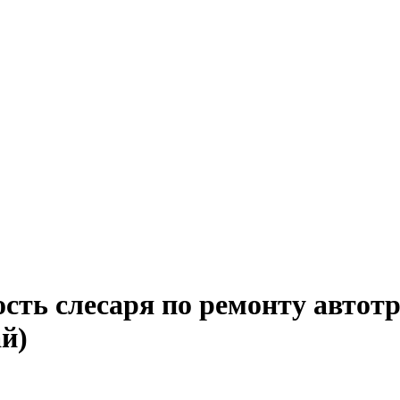
ость слесаря по ремонту автот
й)