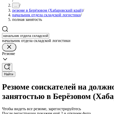
/
/
...
резюме в Берёзовом (Хабаровский край)
/
начальник отдела складской логистики
/
полная занятость
начальник отдела складской логистики
Резюме
Найти
Резюме соискателей на должн
занятостью в Берёзовом (Хаб
Чтобы видеть все резюме, зарегистрируйтесь
После регистрации покажем ещё 2 и откроем фото