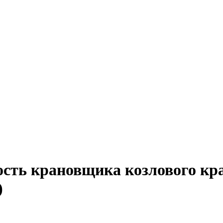
ость крановщика козлового кра
)