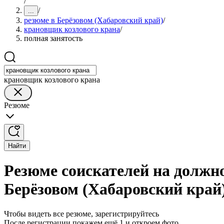
/
/
...
резюме в Берёзовом (Хабаровский край)
/
крановщик козлового крана
/
полная занятость
крановщик козлового крана
Резюме
Найти
Резюме соискателей на должн
Берёзовом (Хабаровский край
Чтобы видеть все резюме, зарегистрируйтесь
После регистрации покажем ещё 1 и откроем фото