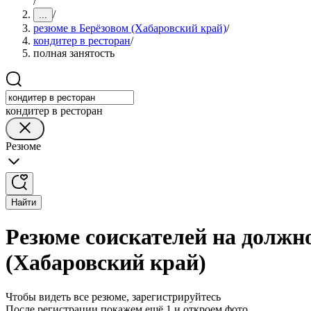
/
/
...
резюме в Берёзовом (Хабаровский край)
/
кондитер в ресторан
/
полная занятость
кондитер в ресторан
Резюме
Найти
Резюме соискателей на должно
(Хабаровский край)
Чтобы видеть все резюме, зарегистрируйтесь
После регистрации покажем ещё 1 и откроем фото