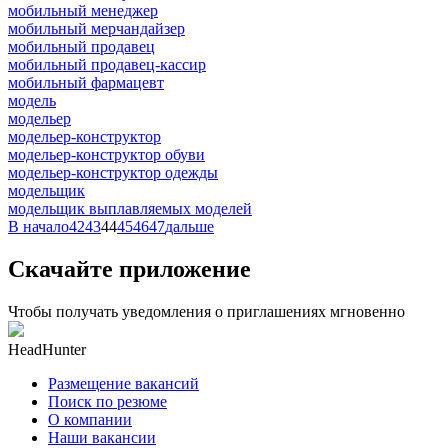
мобильный менеджер
мобильный мерчандайзер
мобильный продавец
мобильный продавец-кассир
мобильный фармацевт
модель
модельер
модельер-конструктор
модельер-конструктор обуви
модельер-конструктор одежды
модельщик
модельщик выплавляемых моделей
В начало
42
43
44
45
46
47
дальше
Скачайте приложение
Чтобы получать уведомления о приглашениях мгновенно
HeadHunter
Размещение вакансий
Поиск по резюме
О компании
Наши вакансии