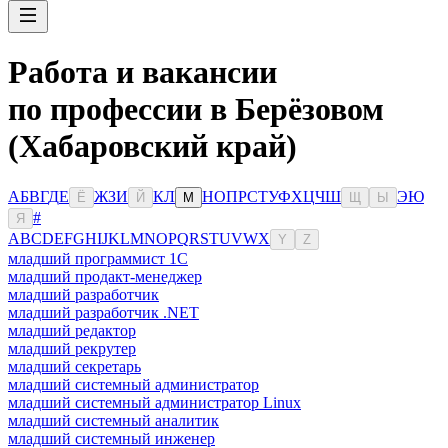
Работа и вакансии
по профессии в Берёзовом
(Хабаровский край)
А
Б
В
Г
Д
Е
Ж
З
И
К
Л
Н
О
П
Р
С
Т
У
Ф
Х
Ц
Ч
Ш
Э
Ю
Ё
Й
М
Щ
Ы
#
Я
A
B
C
D
E
F
G
H
I
J
K
L
M
N
O
P
Q
R
S
T
U
V
W
X
Y
Z
младший программист 1С
младший продакт-менеджер
младший разработчик
младший разработчик .NET
младший редактор
младший рекрутер
младший секретарь
младший системный администратор
младший системный администратор Linux
младший системный аналитик
младший системный инженер