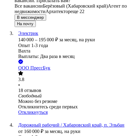
вакансии. Присылать вам?
Все вакансии
Берёзовый (Хабаровский край)
Агент по
недвижимости
Архитектор
еще 22
В мессенджер
На почту
Электрик
140 000
–
195 000
₽
за месяц,
на руки
Опыт 1-3 года
Вахта
Выплаты: Два раза в месяц
ООО
ПрессБук
3.8
•
18
отзывов
Свободный
Можно без резюме
Откликнитесь среди первых
Откликнуться
Дорожный рабочий / Хабаровский край, п. Эльбан
от
160 000
₽
за месяц,
на руки