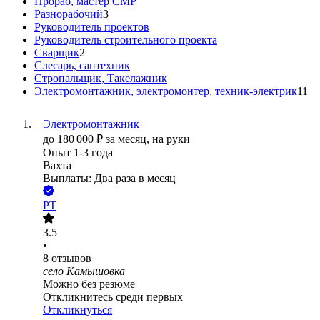
Прораб, мастер СМР
Разнорабочий
3
Руководитель проектов
Руководитель строительного проекта
Сварщик
2
Слесарь, сантехник
Стропальщик, Такелажник
Электромонтажник, электромонтер, техник-электрик
11
Электромонтажник
до
180 000
₽
за месяц,
на руки
Опыт 1-3 года
Вахта
Выплаты: Два раза в месяц
РТ
3.5
•
8
отзывов
село Камышовка
Можно без резюме
Откликнитесь среди первых
Откликнуться