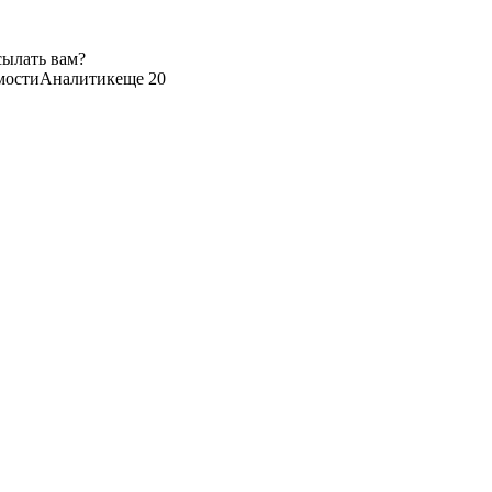
сылать вам?
мости
Аналитик
еще 20