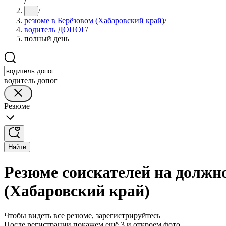
/
/
...
резюме в Берёзовом (Хабаровский край)
/
водитель ДОПОГ
/
полный день
водитель допог
Резюме
Найти
Резюме соискателей на должн
(Хабаровский край)
Чтобы видеть все резюме, зарегистрируйтесь
После регистрации покажем ещё 3 и откроем фото