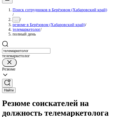
Поиск сотрудников в Берёзовом (Хабаровский край)
/
/
...
резюме в Берёзовом (Хабаровский край)
/
телемаркетолог
/
полный день
телемаркетолог
Резюме
Найти
Резюме соискателей на
должность телемаркетолога