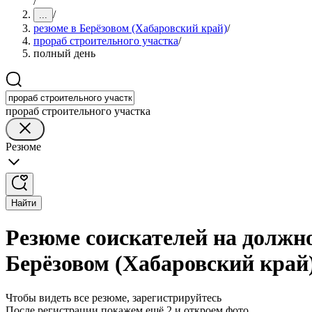
/
/
...
резюме в Берёзовом (Хабаровский край)
/
прораб строительного участка
/
полный день
прораб строительного участка
Резюме
Найти
Резюме соискателей на должно
Берёзовом (Хабаровский край
Чтобы видеть все резюме, зарегистрируйтесь
После регистрации покажем ещё 2 и откроем фото