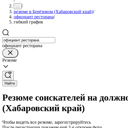
/
/
...
резюме в Берёзовом (Хабаровский край)
/
официант ресторана
/
гибкий график
официант ресторана
Резюме
Найти
Резюме соискателей на должн
(Хабаровский край)
Чтобы видеть все резюме, зарегистрируйтесь
После регистрации покажем ещё 3 и откроем фото