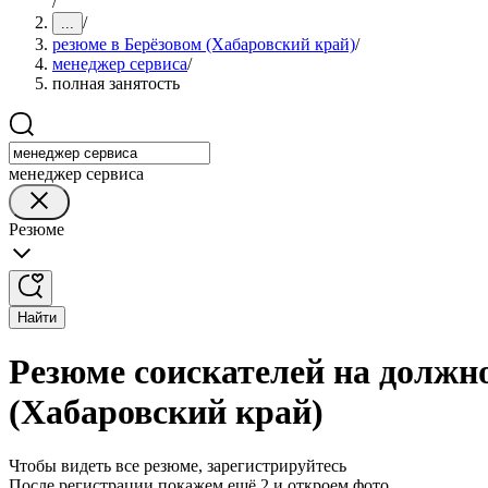
/
/
...
резюме в Берёзовом (Хабаровский край)
/
менеджер сервиса
/
полная занятость
менеджер сервиса
Резюме
Найти
Резюме соискателей на должно
(Хабаровский край)
Чтобы видеть все резюме, зарегистрируйтесь
После регистрации покажем ещё 2 и откроем фото