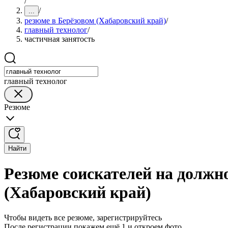
/
/
...
резюме в Берёзовом (Хабаровский край)
/
главный технолог
/
частичная занятость
главный технолог
Резюме
Найти
Резюме соискателей на должно
(Хабаровский край)
Чтобы видеть все резюме, зарегистрируйтесь
После регистрации покажем ещё 1 и откроем фото