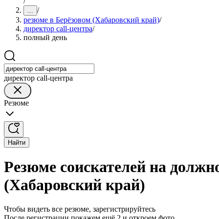
/
/
...
резюме в Берёзовом (Хабаровский край)
/
директор call-центра
/
полный день
директор call-центра
Резюме
Найти
Резюме соискателей на должно
(Хабаровский край)
Чтобы видеть все резюме, зарегистрируйтесь
После регистрации покажем ещё 2 и откроем фото