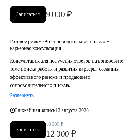
уровня по направлениям:
9 000
₽
• IT
Записаться
• ТОП - менеджерам и руководителям любых направлений
и предметных областей
• digital
Готовое резюме + сопроводительное письмо +
• продажи
карьерная консультация
• HR
Консультация для получения ответов на вопросы по
• маркетинг и PR
теме поиска работы и развития карьеры, создания
• медицина
эффективного резюме и продающего
• образование
сопроводительного письма.
• производство
• ветераны СВО
Развернуть
Наша совместная работа приведёт вас к раскрытию ваших
Ближайшая запись
12 августа 2026
сильных сторон как личности, так и профессионала.
18 000
₽
Записаться
12 000
₽