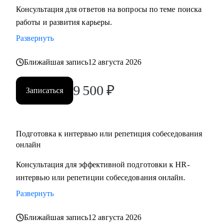
Консультация для ответов на вопросы по теме поиска
• Подготовлю к собеседованию и научу навыкам
работы и развития карьеры.
уверенной самопрезентации
• Помогу в поиске первой работы
Развернуть
• Помогу с самоопределением и выбором вектора развития,
Ближайшая запись
12 августа 2026
если вы находитесь в профессиональном тупике (по
возвращению с СВО, после декрета или длительного
9 500
₽
отпуска)
Записаться
• Составлю индивидуальный и реалистичный план поиска
работы
• Дам практические инструменты и информацию по рынку,
Подготовка к интервью или репетиция собеседования
сэкономлю ваше время
онлайн
• Верну уверенность и ясность, что вы профессионал
Консультация для эффективной подготовки к HR-
• Помогу адаптироваться к работе на гражданке (по
интервью или репетиции собеседования онлайн.
возвращению с СВО)
Развернуть
Кому могу помочь:
Ближайшая запись
12 августа 2026
Начинающим специалистам и профессионалам разного