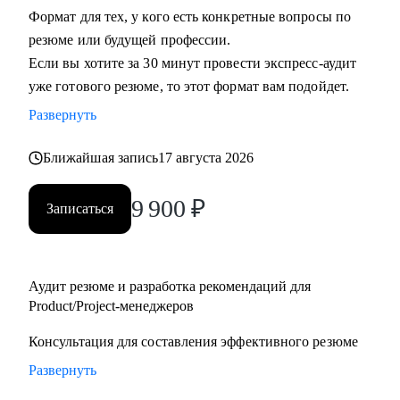
Формат для тех, у кого есть конкретные вопросы по
• Руководителям бизнеса: построение продуктовой
резюме или будущей профессии.
команды, консультация "внешнего СРО", построение
Если вы хотите за 30 минут провести экспресс-аудит
продуктовой культуры и ускорение процессов для
уже готового резюме, то этот формат вам подойдет.
достижения целей.
• Тем, кто недавно стал руководителем: как работать с
Развернуть
командой, выстраивать эффективные процессы и не
Ближайшая запись
17 августа 2026
сжигать команду, как работать со смежными командами,
заказчиками и руководителями.
9 900
₽
• Senior менеджерам, которые хотят вырасти до СРО:
Записаться
построение стратегии роста, менторство по рабочим
вопросам.
• Junior и middle project/product-менеджмента, которые хотят
Аудит резюме и разработка рекомендаций для
расти.
Product/Project-менеджеров
• Тем, кто хочет войти в IT и начать строить карьеру с нуля.
Консультация для составления эффективного резюме
Развернуть