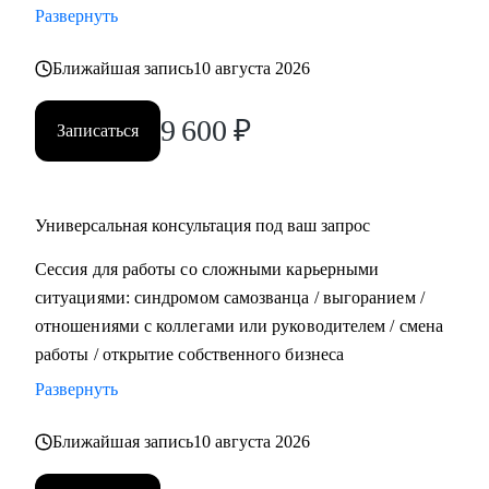
Развернуть
• Составить план роста до позиции руководителя
Ближайшая запись
10 августа 2026
Кому могу помочь:
• Всем, кто хочет строить карьеру за рубежом
9 600
₽
Записаться
• Руководителям и тем, кто хочет дорасти до
управленческих позиций
• Специалистам в маркетинге и продукте различного
уровня
Универсальная консультация под ваш запрос
Сессия для работы со сложными карьерными
ситуациями: синдромом самозванца / выгоранием /
отношениями с коллегами или руководителем / смена
работы / открытие собственного бизнеса
Развернуть
Ближайшая запись
10 августа 2026