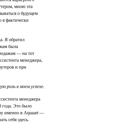
утером, мною эта
мываться о будущем
о я фактически
а. Я обратил
ажам была
продажам — на тот
ссистента менеджера,
оутеров и при
ю роль в моем успехе.
ассистента менеджера
8 года. Это было
ру именно в Aquaart —
ть себя здесь.