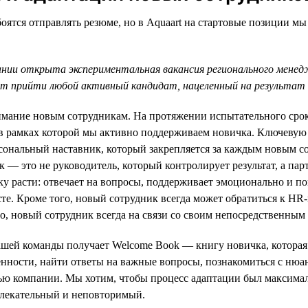
оятся отправлять резюме, но в Aquaart на стартовые позиции мы
ании открыта экспериментальная вакансия регионального мене
 прийти любой активный кандидат, нацеленный на результат 
мание новым сотрудникам. На протяжении испытательного срока
в рамках которой мы активно поддерживаем новичка. Ключевую
сональный наставник, который закрепляется за каждым новым с
к — это не руководитель, который контролирует результат, а парт
 расти: отвечает на вопросы, поддерживает эмоционально и по
сте. Кроме того, новый сотрудник всегда может обратиться к HR
но, новый сотрудник всегда на связи со своим непосредственным
шей команды получает Welcome Book — книгу новичка, которая 
нности, найти ответы на важные вопросы, познакомиться с нюа
ью компании. Мы хотим, чтобы процесс адаптации был максима
влекательный и неповторимый.