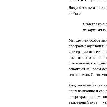
Люди без опыта часто б
любого.
Сейчас в комп
позицию может
Мы уделяем особое вни
программа адаптации, 
интеграции играет пер
отметить, что наставни
помогающий сотруднику
освоиться на новом ме
его нанимал. И, конеч
Каждый новый член на
нашу компанию и ее це
и корпоративной жизн
а карьерный путь — у