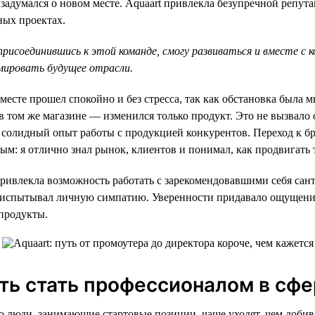
я задумался о новом месте. Aquaart привлекла безупречной репу
ных проектах.
 присоединившись к этой команде, смогу развиваться и вместе с 
мировать будущее отрасли.
месте прошел спокойно и без стресса, так как обстановка была м
в том же магазине — изменился только продукт. Это не вызвало
л солидный опыт работы с продукцией конкурентов. Переход к бр
ым: я отлично знал рынок, клиентов и понимал, как продвигать 
привлекла возможность работать с зарекомендовавшими себя са
я испытывал личную симпатию. Уверенности придавало ощущени
продукты.
ь стать профессионалом в сф
о люди, занимающие стартовые позиции, чаще уходят, чем добив