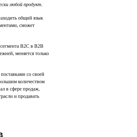
ески любой продукт.
находить общий язык
ментами, сможет
з сегмента B2C в B2B
ежней, меняется только
 поставками со своей
 большим количеством
ал в сфере продаж,
расли и продавать
в