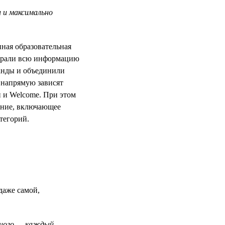
 и максимально
нная образовательная
собрали всю информацию
анды и объединили
 напрямую зависят
 и Welcome. При этом
жение, включающее
тегорий.
даже самой,
ьного — каждый