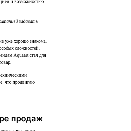
тацией и возможностью
компанией задавать
не уже хорошо знакома.
 особых сложностей,
ендам Aquaart стал для
товар.
нтехническими
е, что продвигаю
ере продаж
аются карьерного