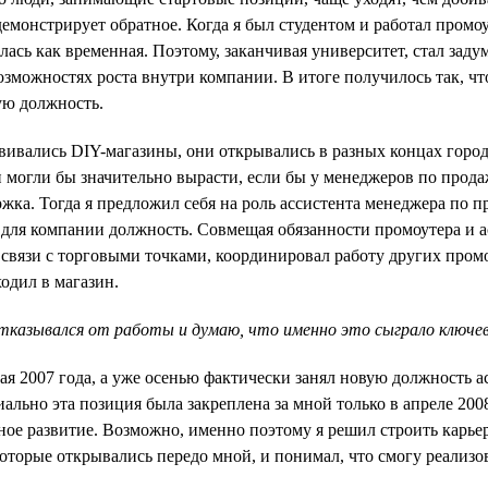
демонстрирует обратное. Когда я был студентом и работал промо
ась как временная. Поэтому, заканчивая университет, стал заду
возможностях роста внутри компании. В итоге получилось так, чт
ую должность.
звивались DIY-магазины, они открывались в разных концах город
 могли бы значительно вырасти, если бы у менеджеров по прод
жка. Тогда я предложил себя на роль ассистента менеджера по 
 для компании должность. Совмещая обязанности промоутера и а
 связи с торговыми точками, координировал работу других пром
одил в магазин.
отказывался от работы и думаю, что именно это сыграло ключеву
мая 2007 года, а уже осенью фактически занял новую должность 
ально эта позиция была закреплена за мной только в апреле 200
ное развитие. Возможно, именно поэтому я решил строить карье
оторые открывались передо мной, и понимал, что смогу реализова