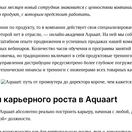
вых месяцев новый сотрудник знакомится с ценностями компании
в продукт, с которым предстоит работать.
ении по продукту, то в компании действует своя специализирова
оторой нет в отрасли, — онлайн-академия Aquaart. На ней мы 
асштабном опыте продвижения и успешных продажах нашей ком
ных вебинаров. Количество часов обучения и программа занятий
овичка, но традиционно включают в себя продуктовые тренинги
я управления дистрибуции предусмотрено более глубокое погру
технические нюансы и тренинги с инженерами всех товарных ка
 карьерного роста в Aquaart
Aquaart абсолютно реально построить карьеру, начиная с любой, 
ной» должности.
 возможности как для вертикального роста, так и горизонтал