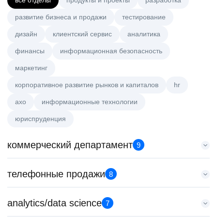
все отделы
продукты и проекты
разработка
развитие бизнеса и продажи
тестирование
дизайн
клиентский сервис
аналитика
финансы
информационная безопасность
маркетинг
корпоративное развитие рынков и капиталов
hr
axo
информационные технологии
юриспруденция
коммерческий департамент
9
Key Account Manager (EdTech)
телефонные продажи
8
HeadHunter::Коммерческий департамент
сегодня
Специалист телемаркетинга
analytics/data science
150000 ₽
7
HeadHunter::Телефонные продажи
Санкт-Петербург