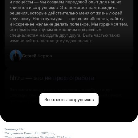
и процессы — мы создаём передовой опыт для наших
клиентов и сотрудников. Это помогает нам находить
решения, которые действительно меняют жизнь людей
к лучшему. Наша культура — про вовлечённость, заботу
и искреннее желание делать полезное. Мы гордимся тем,
что помогаем крутым компаниям и классным
специалистам находить друг друга. Быть частью таких
изменений по‑настоящему вдохновляет.
Сергей Чертов
hh.ru — это не просто работа
Это эмпатичные люди, заслуженные победы и дух
свободы. Мы помогаем миру и создаём лучший сервис
Все отзывы сотрудников
по поиску работы в стране.
Ольга Емельянова
*команда hh
**по данным Dream Job, 2025 год
***по данным рейтинга Similarweb, 2024 год