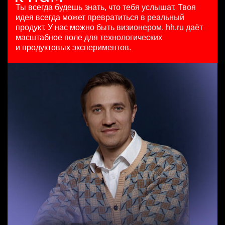
HeadHunter::Коммерческий департамент
125000 - 175000 ₽
29 июл. 2026
Ты всегда будешь знать, что тебя услышат.
Твоя
6 авг. 2026
Ярославль
з/п не указана
идея всегда может превратиться в реальный
з/п не указана
Москва
продукт.
У нас можно быть визионером. hh.ru даёт
Москва
масштабное поле для технологических
Менеджер по продажам B2B
и продуктовых экспериментов.
HeadHunter::Телефонные продажи
Key Account Manager (EdTech)
7 авг. 2026
HeadHunter::Коммерческий департамент
7200000 - 16800000 so'm
сегодня
Ташкент
150000 ₽
Нижний Новгород