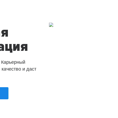
ая
ация
 Карьерный
о качество и даст