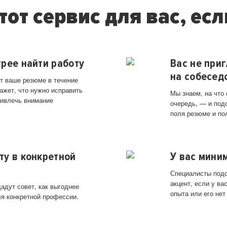
тот сервис для вас, есл
трее найти работу
Вас не при
на собесед
т ваше резюме в течение
ажет, что нужно исправить
Мы знаем, на что
ривлечь внимание
очередь, — и под
поля резюме и по
ту в конкретной
У вас мини
Специалисты подс
акцент, если у в
адут совет, как выгоднее
опыта или его нет
ля конкретной профессии.