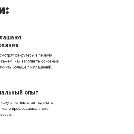
и:
глашают
ования
 смотрят рекрутеры в первую
скажем, как заполнить основные
лучить больше приглашений.
мальный опыт
кажут, на чём стоит сделать
ас мало профессионального
 вовсе.