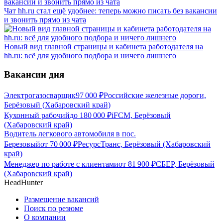
Чат hh.ru стал ещё удобнее: теперь можно писать без вакансии
и звонить прямо из чата
Новый вид главной страницы и кабинета работодателя на
hh.ru: всё для удобного подбора и ничего лишнего
Вакансии дня
Электрогазосварщик
97 000
₽
Российские железные дороги,
Берёзовый (Хабаровский край)
Кухонный рабочий
до
180 000
₽
iFCM, Берёзовый
(Хабаровский край)
Водитель легкового автомобиля в пос.
Березовый
от
70 000
₽
РесурсТранс, Берёзовый (Хабаровский
край)
Менеджер по работе с клиентами
от
81 900
₽
СБЕР, Берёзовый
(Хабаровский край)
HeadHunter
Размещение вакансий
Поиск по резюме
О компании