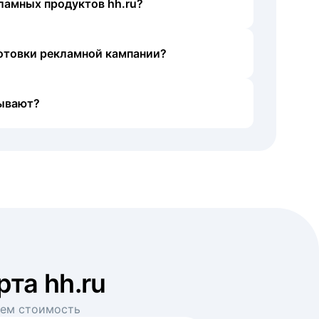
ламных продуктов hh.ru?
готовки рекламной кампании?
ывают?
рта hh.ru
аем стоимость