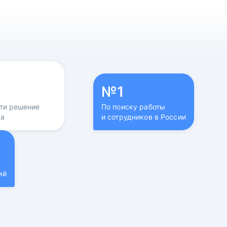
№1
йти решение
По поиску работы
са
и сотрудников в России
ий