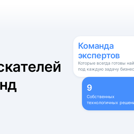
б
Команда
экспертов
скателей
Которые всегда готовы на
под каждую задачу бизне
нд
9
Собственных
технологичных решен