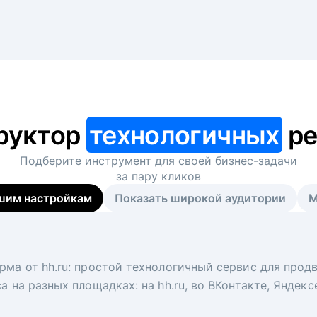
руктор
технологичных
ре
Подберите инструмент для своей
бизнес-задачи
за пару кликов
шим настройкам
Показать широкой аудитории
М
я
 рекрутер
рма от hh.ru: простой технологичный сервис для прод
 для вакансий на главной странице hh.ru. Увеличивает
под ключ. Решите, сколько кандидатов и когда вам нуж
а на разных площадках: на hh.ru, во ВКонтакте, Яндек
ологи, рекрутеры и проектные менеджеры hh.ru с цел
тов