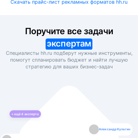
Скачать прайс-лист рекламных форматов hh.ru
Поручите все задачи
экспертам
Специалисты hh.ru подберут нужные инструменты,
помогут спланировать бюджет и найти лучшую
стратегию для ваших
бизнес-задач
+ ещё
4
эксперта
Екатерина Лазаренко
Александр Кулагин
Даниил Макаров
Борис Кашко
Юлия Изоитко