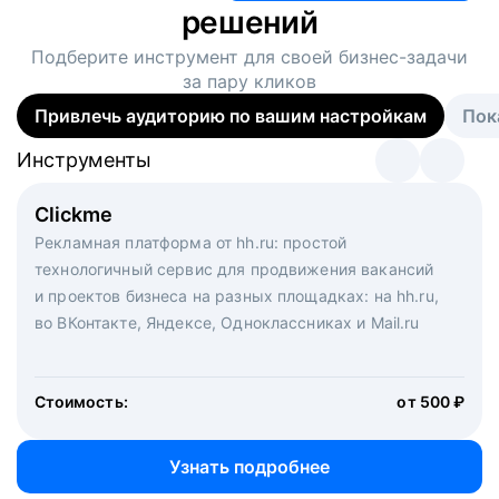
решений
Подберите инструмент для своей
бизнес-задачи
за пару кликов
Привлечь аудиторию по вашим настройкам
Пок
Инструменты
Инструменты
Инструменты
Виртуальный рекрутер
Clickme
Вакансия дня
Массовый подбор под ключ. Решите, сколько
Рекламная платформа от hh.ru: простой
Рекламный формат для вакансий на главной странице
кандидатов и когда вам нужно, и за дело возьмутся
технологичный сервис для продвижения вакансий
hh.ru. Увеличивает количество откликов
маркетологи, рекрутеры и проектные менеджеры
и проектов бизнеса на разных площадках: на hh.ru,
hh.ru с целым набором digital-инструментов
во ВКонтакте, Яндексе, Одноклассниках и Mail.ru
Стоимость:
от 200 000 ₽
Узнать подробнее
Стоимость:
от 500 ₽
Узнать подробнее
Узнать подробнее