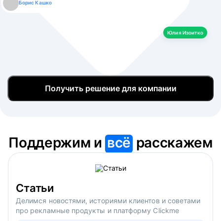
Борис Кашко
Юлия Изоитко
Александр Кулагин
Даниил Макаров
Екатерина Лазаренко
Юлия Изоитко
Получить решение для компании
Поддержим и
всё
расскажем
Статьи
Делимся новостями, историями клиентов и советами
про рекламные продукты и платформу Clickme