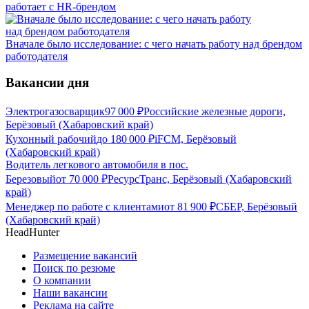
работает с HR-брендом
Вначале было исследование: с чего начать работу над брендом
работодателя
Вакансии дня
Электрогазосварщик
97 000
₽
Российские железные дороги,
Берёзовый (Хабаровский край)
Кухонный рабочий
до
180 000
₽
iFCM, Берёзовый
(Хабаровский край)
Водитель легкового автомобиля в пос.
Березовый
от
70 000
₽
РесурсТранс, Берёзовый (Хабаровский
край)
Менеджер по работе с клиентами
от
81 900
₽
СБЕР, Берёзовый
(Хабаровский край)
HeadHunter
Размещение вакансий
Поиск по резюме
О компании
Наши вакансии
Реклама на сайте