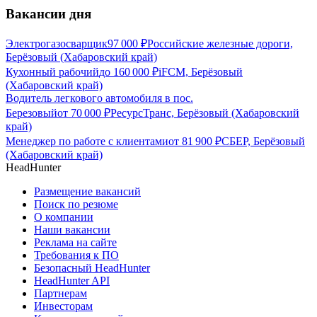
Вакансии дня
Электрогазосварщик
97 000
₽
Российские железные дороги,
Берёзовый (Хабаровский край)
Кухонный рабочий
до
160 000
₽
iFCM, Берёзовый
(Хабаровский край)
Водитель легкового автомобиля в пос.
Березовый
от
70 000
₽
РесурсТранс, Берёзовый (Хабаровский
край)
Менеджер по работе с клиентами
от
81 900
₽
СБЕР, Берёзовый
(Хабаровский край)
HeadHunter
Размещение вакансий
Поиск по резюме
О компании
Наши вакансии
Реклама на сайте
Требования к ПО
Безопасный HeadHunter
HeadHunter API
Партнерам
Инвесторам