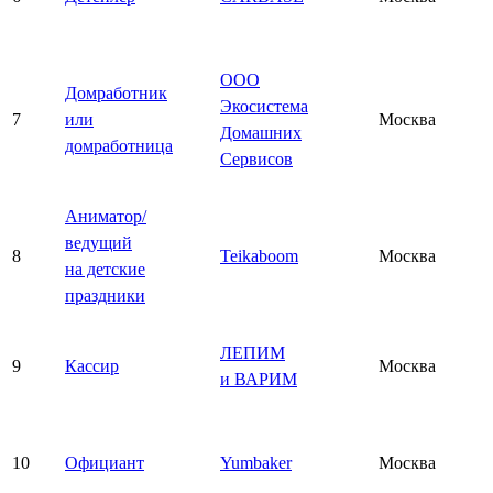
ООО
Домработник
Экосистема
7
или
Москва
Домашних
домработница
Сервисов
Аниматор/
ведущий
8
Teikaboom
Москва
на детские
праздники
ЛЕПИМ
9
Кассир
Москва
и ВАРИМ
10
Официант
Yumbaker
Москва