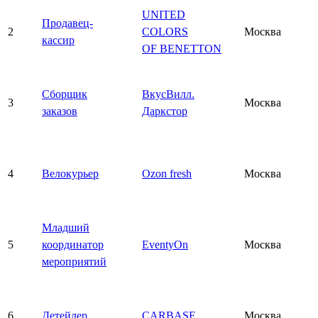
UNITED
Продавец-
2
COLORS
Москва
кассир
OF BENETTON
Сборщик
ВкусВилл.
3
Москва
заказов
Даркстор
4
Велокурьер
Ozon fresh
Москва
Младший
5
координатор
EventyOn
Москва
мероприятий
6
Детейлер
CARBASE
Москва