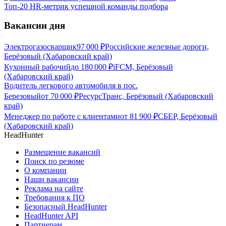
Топ-20 HR-метрик успешной команды подбора
Вакансии дня
Электрогазосварщик
97 000
₽
Российские железные дороги,
Берёзовый (Хабаровский край)
Кухонный рабочий
до
180 000
₽
iFCM, Берёзовый
(Хабаровский край)
Водитель легкового автомобиля в пос.
Березовый
от
70 000
₽
РесурсТранс, Берёзовый (Хабаровский
край)
Менеджер по работе с клиентами
от
81 900
₽
СБЕР, Берёзовый
(Хабаровский край)
HeadHunter
Размещение вакансий
Поиск по резюме
О компании
Наши вакансии
Реклама на сайте
Требования к ПО
Безопасный HeadHunter
HeadHunter API
Партнерам