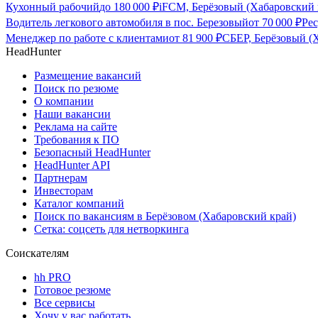
Кухонный рабочий
до
180 000
₽
iFCM, Берёзовый (Хабаровский 
Водитель легкового автомобиля в пос. Березовый
от
70 000
₽
Рес
Менеджер по работе с клиентами
от
81 900
₽
СБЕР, Берёзовый (
HeadHunter
Размещение вакансий
Поиск по резюме
О компании
Наши вакансии
Реклама на сайте
Требования к ПО
Безопасный HeadHunter
HeadHunter API
Партнерам
Инвесторам
Каталог компаний
Поиск по вакансиям в Берёзовом (Хабаровский край)
Сетка: соцсеть для нетворкинга
Соискателям
hh PRO
Готовое резюме
Все сервисы
Хочу у вас работать