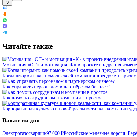
3
Читайте также
Мотивация «ОТ» и мотивация «К» в проекте внедрения измен
Когда штормит: как помочь своей компании преодолеть кризис
Как управлять персоналом в партнёрском бизнесе?
Как помочь сотрудникам и компании в простое
Корпоративная культура в новой реальности: как компании уд
Вакансии дня
Электрогазосварщик
97 000
₽
Российские железные дороги, Бер