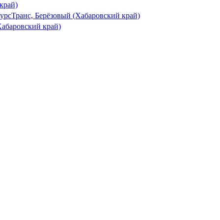
край)
урсТранс, Берёзовый (Хабаровский край)
Хабаровский край)