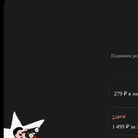
Поднимем рез
279
₽
в н
3 587
₽
1 499
₽
за 