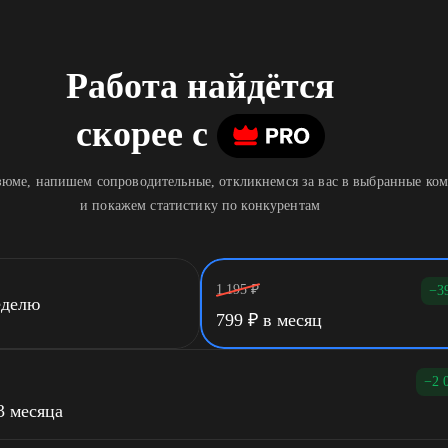
Работа найдётся
скорее
c
юме, напишем сопроводительные, откликнемся за вас в выбранные ко
и покажем статистику по конкурентам
1 195
₽
−3
еделю
799
₽
в месяц
−2 
3 месяца