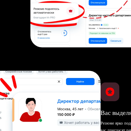
Вас выделя
Резюме ярко под
вас пригласят р