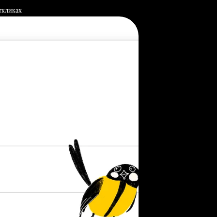
ткликах