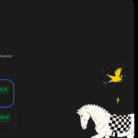
мпании
96
₽
088
₽