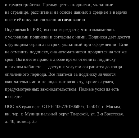
тратите много времени на поиск и вручную поднимаете
и трудоустройства. Преимущества подписки, указанные
резюме
на странице, рассчитаны на основе данных в среднем в неделю
после её покупки согласно
хотите сравнить себя с конкурентами и оценить шансы
исследованию
Подключая hh PRO, вы подтверждаете, что ознакомились
с условиями подписки и согласны с ними. Подписка даёт доступ
к функциям сервиса на срок, указанный при оформлении. Если
не отменить подписку, она автоматически продлится на тот же
срок. Вы имеете право в любое время отменить подписку
в личном кабинете — доступ к услугам сохранится до конца
оплаченного периода. Все платежи за подписку являются
окончательными и не подлежат возврату, кроме случаев,
предусмотренных законодательством. Полные условия есть
в оферте
ООО «Хэдхантер», ОГРН 1067761906805, 125047, г. Москва,
вн. тер. г. Муниципальный округ Тверской, ул. 2-я Брестская,
д. 48, помещ. 25