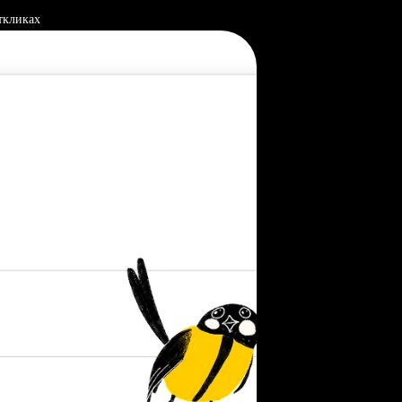
ткликах