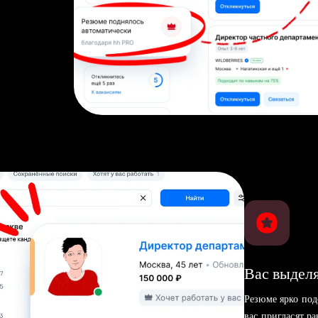
Вас выделя
Резюме ярко под
вас пригласят р