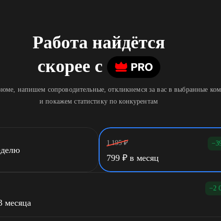
Работа найдётся
скорее
c
юме, напишем сопроводительные, откликнемся за вас в выбранные ко
и покажем статистику по конкурентам
1 195
₽
−3
еделю
799
₽
в месяц
−2 
3 месяца