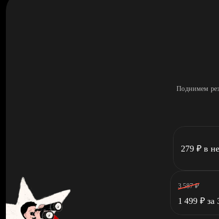
Поднимем рез
279
₽
в н
3 587
₽
1 499
₽
за 