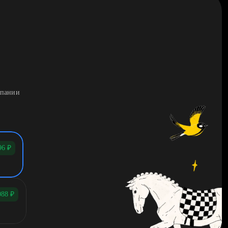
мпании
96
₽
088
₽